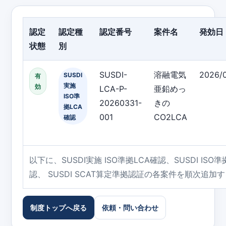
認定
認定種
認定番号
案件名
発効日
状態
別
SUSDI-
溶融電気
2026/
SUSDI
有
実施
効
LCA-P-
亜鉛めっ
ISO準
20260331-
きの
拠LCA
001
CO2LCA
確認
以下に、SUSDI実施 ISO準拠LCA確認、SUSDI IS
認、 SUSDI SCAT算定準拠認証の各案件を順次追加
制度トップへ戻る
依頼・問い合わせ